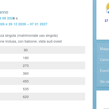
'anno
8 09 202
6
e
17
026 e 26 12 2026 – 07 01 2027
nza singola (matrimoniale uso singola)
one inclusa, con balcone, vista sud-ovest
Mappa
90
180
Carta 
270
Event
360
450
Vie ci
535
620