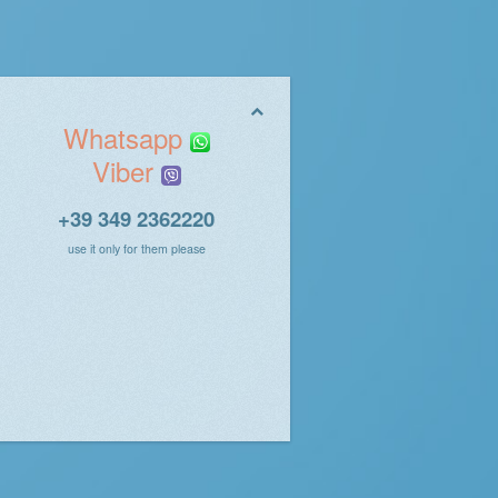
Whatsapp
Viber
+39 349 2362220
use it only for them please