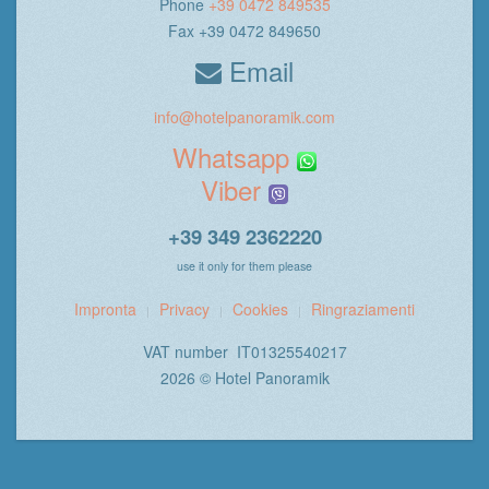
Phone
+39 0472 849535
Fax +39 0472 849650
Email
info@hotelpanoramik.com
Whatsapp
Viber
+39 349 2362220
use it only for them please
Impronta
Privacy
Cookies
Ringraziamenti
VAT number IT01325540217
2026 © Hotel Panoramik