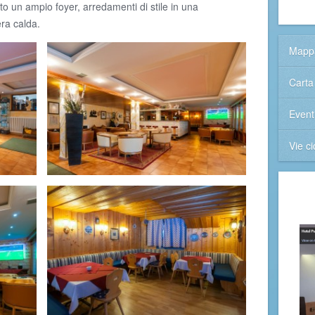
to un ampio foyer, arredamenti di stile in una
ra calda.
Mappa
Carta 
Event
Vie ci