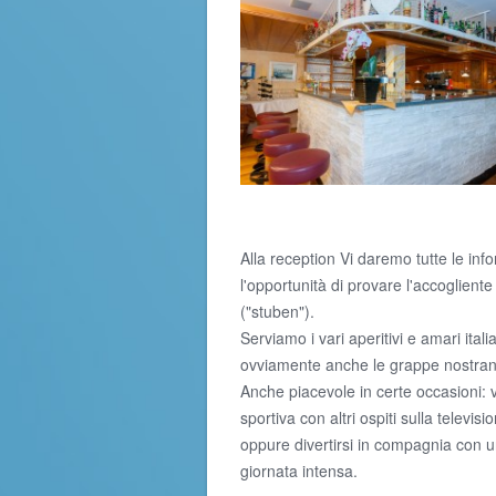
Alla reception Vi daremo tutte le inf
l'opportunità di provare l'accogliente
("stuben").
Serviamo i vari aperitivi e amari ital
ovviamente anche le grappe nostran
Anche piacevole in certe occasioni: 
sportiva con altri ospiti sulla televi
oppure divertirsi in compagnia con un
giornata intensa.