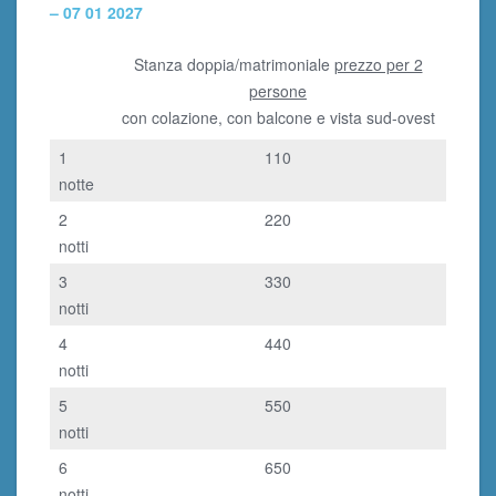
– 07 01 2027
Stanza doppia/matrimoniale
prezzo per 2
persone
con colazione, con balcone e vista sud-ovest
1
110
notte
2
220
notti
3
330
notti
4
440
notti
5
550
notti
6
650
notti