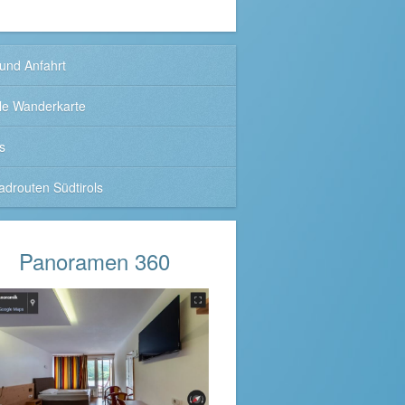
und Anfahrt
ale Wanderkarte
s
adrouten Südtirols
Panoramen 360