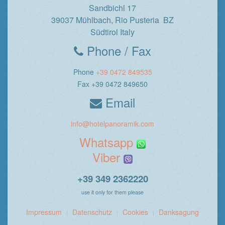
Sandbichl 17
39037 Mühlbach, Rio Pusteria BZ
Südtirol Italy
Phone / Fax
Phone
+39 0472 849535
Fax +39 0472 849650
Email
info@hotelpanoramik.com
Whatsapp
Viber
+39 349 2362220
use it only for them please
Impressum
Datenschutz
Cookies
Danksagung