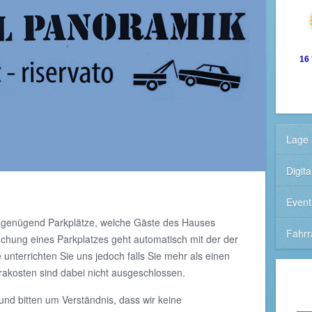
16
Lage 
Digit
Event
r genügend Parkplätze, welche Gäste des Hauses
Fahrr
chung eines Parkplatzes geht automatisch mit der der
unterrichten Sie uns jedoch falls Sie mehr als einen
rakosten sind dabei nicht ausgeschlossen.
und bitten um Verständnis, dass wir keine