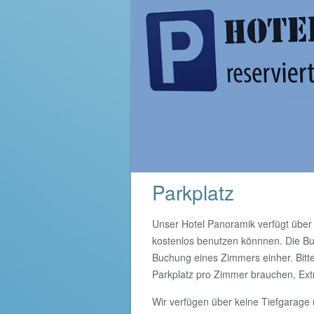
Parkplatz
Unser Hotel Panoramik verfügt übe
kostenlos benutzen könnnen. Die Bu
Buchung eines Zimmers einher. Bitte 
Parkplatz pro Zimmer brauchen, Ext
Wir verfügen über keine Tiefgarage 