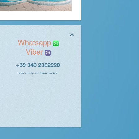
Whatsapp
Viber
+39 349 2362220
use it only for them please