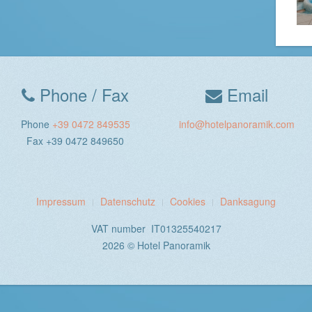
Phone / Fax
Email
Phone
+39 0472 849535
info@hotelpanoramik.com
Fax +39 0472 849650
Impressum
Datenschutz
Cookies
Danksagung
VAT number IT01325540217
2026 © Hotel Panoramik