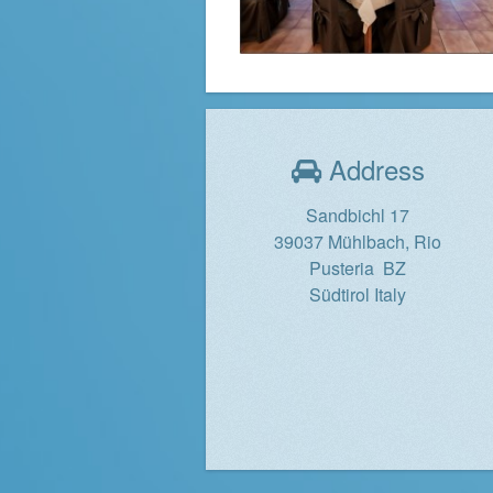
Address
Sandbichl 17
39037 Mühlbach, Rio
Pusteria BZ
Südtirol Italy